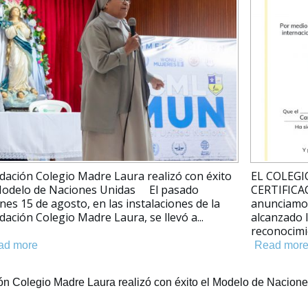
📚 Lista de Útiles Escolares 2026 A
 y
continuación encontrarás el documento oficial en
dre
formato PDF que contiene todas las listas de
gos
útiles escolares par...
Read more
n Colegio Madre Laura realizó con éxito el Modelo de Nacion