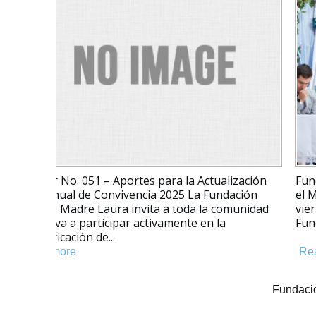
NAUGURACIÓN DE LOS JUEGOS INTERCLASES
2025 📅 Fecha: Miércoles 12 de marzo El deporte
la sana competencia se tomaron el Colegio Ma
Laura con la esperada inauguración de los Jue
Interclases ...
Read more
Fundació